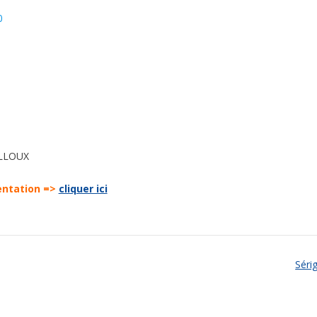
0
AILLOUX
entation =>
cliquer ici
Séri